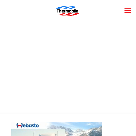
camions-chauffage-
auxiliaire_climatisaiotn-
Wevasto-Autoclima