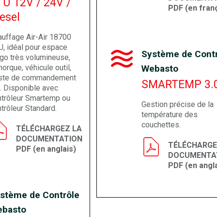
TU 12V / 24V /
PDF (en fran
esel
auffage Air-Air 18700
U, idéal pour espace
Système de Cont
rgo très volumineuse,
orque, véhicule outil,
Webasto
ste de commandement
SMARTEMP 3.
. Disponible avec
ntrôleur Smartemp ou
Gestion précise de la
trôleur Standard.
température des
couchettes.
TÉLÉCHARGEZ LA
DOCUMENTATION
TÉLÉCHARGE
PDF (en anglais)
DOCUMENTA
PDF (en angla
stème de Contrôle
basto