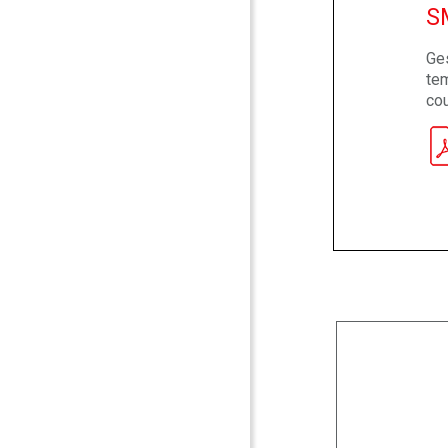
S
Ges
te
co