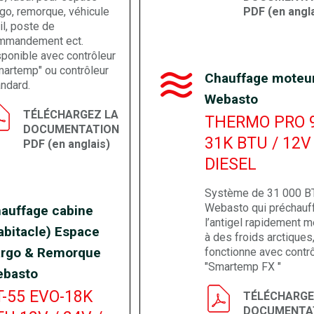
go, remorque, véhicule
PDF (en angla
il, poste de
mmandement ect.
ponible avec contrôleur
martemp" ou contrôleur
Chauffage moteu
ndard.
Webasto
TÉLÉCHARGEZ LA
THERMO PRO 
DOCUMENTATION
31K BTU / 12V
PDF (en anglais)
DIESEL
Système de 31 000 B
Webasto qui préchauf
auffage cabine
l’antigel rapidement 
abitacle) Espace
à des froids arctiques
rgo & Remorque
fonctionne avec contr
"Smartemp FX "
basto
T-55 EVO-18K
TÉLÉCHARGE
DOCUMENTA