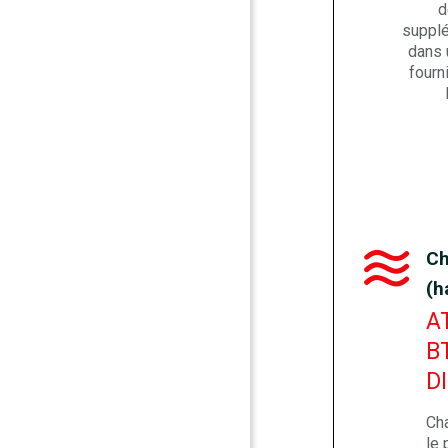
d
supplé
dans 
fourn
Ch
(h
A
B
D
Ch
le 