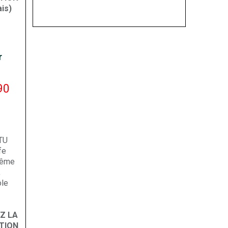
is)
r
90
TU
fe
même
,
ôle
Z LA
TION