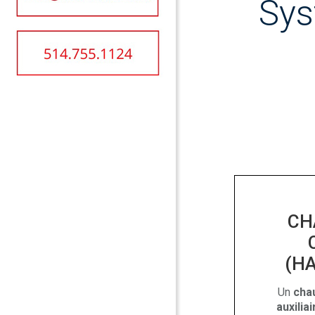
Sys
CH
(HA
Un
cha
auxiliai