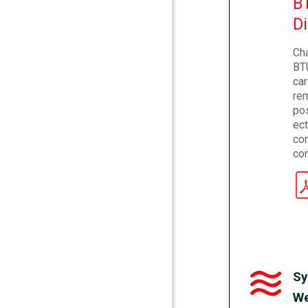
B
Di
Ch
BT
ca
rem
po
ect
co
con
Sy
We