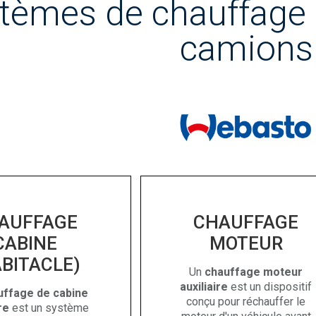
tèmes de chauffage a
camions
AUFFAGE
CHAUFFAGE
CABINE
MOTEUR
BITACLE)
Un
chauffage moteur
auxiliaire
est un dispositif
uffage de cabine
conçu pour réchauffer le
re
est un système