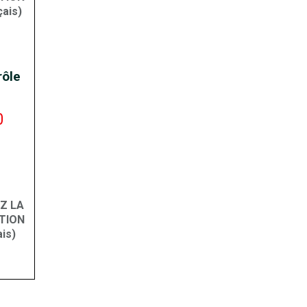
çais)
rôle
0
Z LA
TION
is)