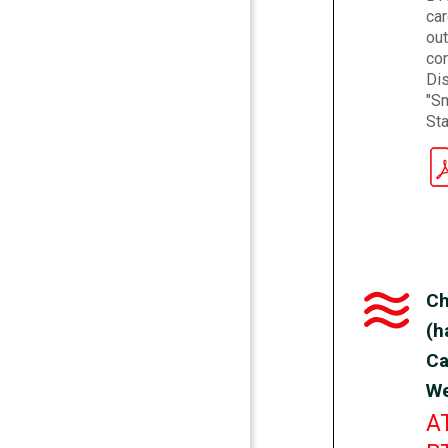
car
out
co
Dis
"S
Sta
Ch
(h
Ca
We
A