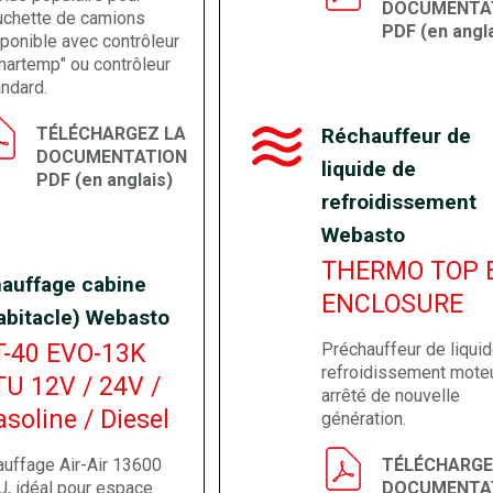
DOCUMENTA
uchette de camions
PDF (en angla
ponible avec contrôleur
martemp" ou contrôleur
ndard.
TÉLÉCHARGEZ LA
Réchauffeur de
DOCUMENTATION
liquide de
PDF (en anglais)
refroidissement
Webasto
THERMO TOP 
auffage cabine
ENCLOSURE
abitacle) Webasto
T-40 EVO-13K
Préchauffeur de liqui
refroidissement mote
TU 12V / 24V /
arrêté de nouvelle
soline / Diesel
génération.
auffage Air-Air 13600
TÉLÉCHARGE
U, idéal pour espace
DOCUMENTA