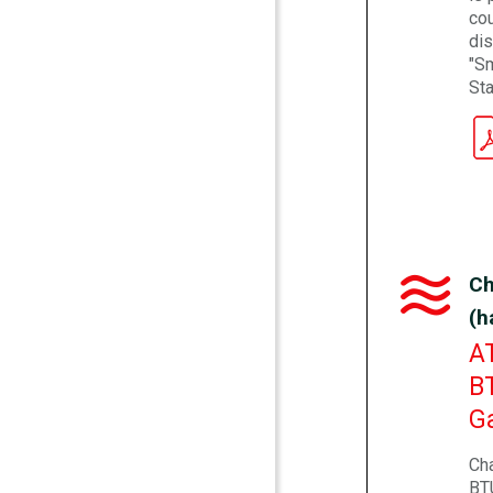
co
dis
"S
Sta
Ch
(h
A
B
Ga
Ch
BT