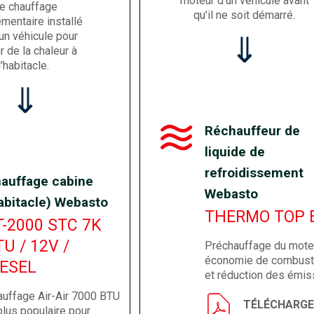
moteur d'un véhicule avant
e chauffage
qu'il ne soit démarré.
mentaire installé
un véhicule pour
⇓
ir de la chaleur à
l'habitacle.
⇓
Réchauffeur de
liquide de
refroidissement
auffage cabine
Webasto
abitacle) Webasto
THERMO TOP 
T-2000 STC 7K
TU / 12V /
Préchauffage du moteu
économie de combust
IESEL
et réduction des émis
auffage Air-Air 7000 BTU
TÉLÉCHARGE
plus populaire pour