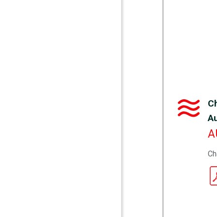
C
A
A
Ch