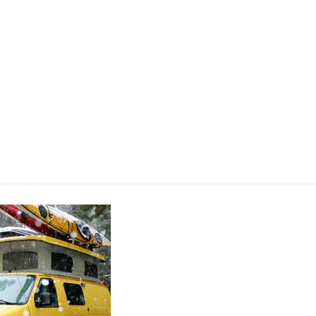
vr–thermob