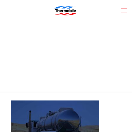
fond-truck-bleu