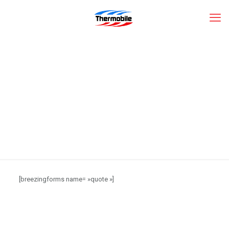
Devis en ligne
[breezingforms name= »quote »]