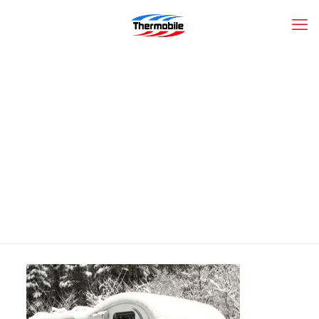
Chauffage-auxiliaire-
moteur-vr