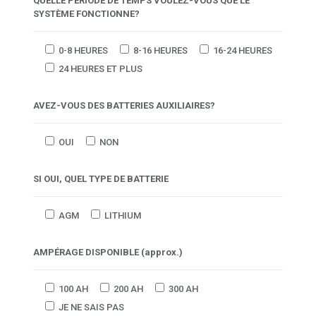
QUELLE PÉRIODE DE TEMPS VOULEZ-VOUS QUE LE
SYSTÈME FONCTIONNE?
0-8 HEURES
8-16 HEURES
16-24 HEURES
24 HEURES ET PLUS
AVEZ-VOUS DES BATTERIES AUXILIAIRES?
OUI
NON
SI OUI, QUEL TYPE DE BATTERIE
AGM
LITHIUM
AMPÉRAGE DISPONIBLE (approx.)
100 AH
200 AH
300 AH
JE NE SAIS PAS